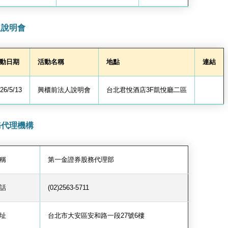
人說明會
動日期
活動名稱
地點
連結
26/5/13
興櫃前法人說明會
台北君悅酒店3F凱悅廳二區
務代理機構
稱
第一金證券股務代理部
話
(02)2563-5711
址
台北市大安區安和路一段27號6樓