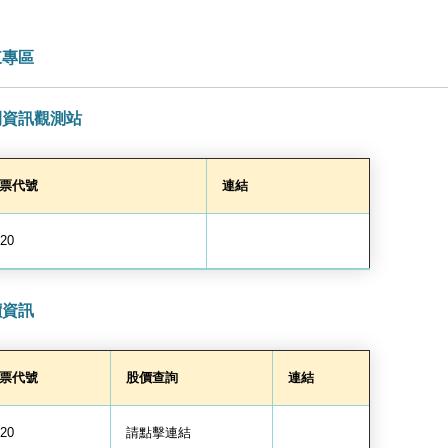
東專區
開資訊觀測站
票代號
連結
20
價資訊
票代號
股價查詢
連結
20
請點擊連結