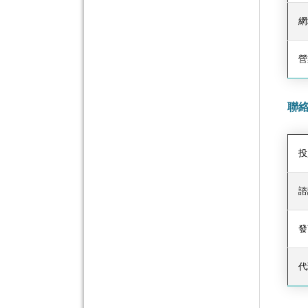
網
營
聯
投
諮
發
代