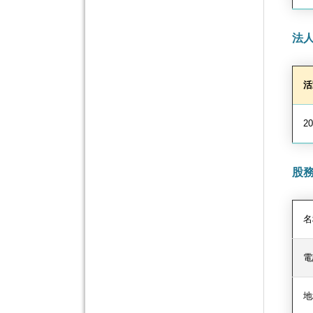
法
活
20
股
名
電
地