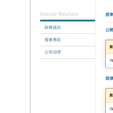
Investor Relations
股
財務資訊
公
股東專區
股
公司治理
79
股
股
79